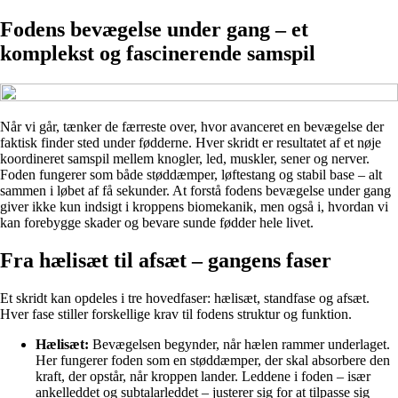
Fodens bevægelse under gang – et
komplekst og fascinerende samspil
Når vi går, tænker de færreste over, hvor avanceret en bevægelse der
faktisk finder sted under fødderne. Hver skridt er resultatet af et nøje
koordineret samspil mellem knogler, led, muskler, sener og nerver.
Foden fungerer som både støddæmper, løftestang og stabil base – alt
sammen i løbet af få sekunder. At forstå fodens bevægelse under gang
giver ikke kun indsigt i kroppens biomekanik, men også i, hvordan vi
kan forebygge skader og bevare sunde fødder hele livet.
Fra hælisæt til afsæt – gangens faser
Et skridt kan opdeles i tre hovedfaser: hælisæt, standfase og afsæt.
Hver fase stiller forskellige krav til fodens struktur og funktion.
Hælisæt:
Bevægelsen begynder, når hælen rammer underlaget.
Her fungerer foden som en støddæmper, der skal absorbere den
kraft, der opstår, når kroppen lander. Leddene i foden – især
ankelleddet og subtalarleddet – justerer sig for at tilpasse sig