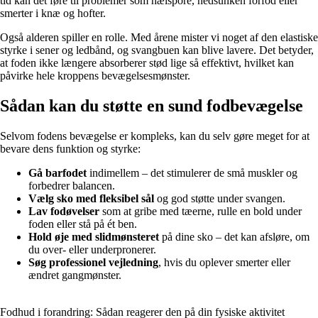
tid kan det føre til problemer som hælspore, nedsunken forfod eller
smerter i knæ og hofter.
Også alderen spiller en rolle. Med årene mister vi noget af den elastiske
styrke i sener og ledbånd, og svangbuen kan blive lavere. Det betyder,
at foden ikke længere absorberer stød lige så effektivt, hvilket kan
påvirke hele kroppens bevægelsesmønster.
Sådan kan du støtte en sund fodbevægelse
Selvom fodens bevægelse er kompleks, kan du selv gøre meget for at
bevare dens funktion og styrke:
Gå barfodet
indimellem – det stimulerer de små muskler og
forbedrer balancen.
Vælg sko med fleksibel sål
og god støtte under svangen.
Lav fodøvelser
som at gribe med tæerne, rulle en bold under
foden eller stå på ét ben.
Hold øje med slidmønsteret
på dine sko – det kan afsløre, om
du over- eller underpronerer.
Søg professionel vejledning
, hvis du oplever smerter eller
ændret gangmønster.
Fodhud i forandring: Sådan reagerer den på din fysiske aktivitet