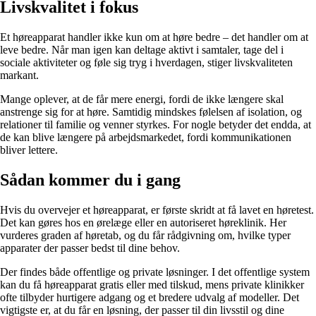
Livskvalitet i fokus
Et høreapparat handler ikke kun om at høre bedre – det handler om at
leve bedre. Når man igen kan deltage aktivt i samtaler, tage del i
sociale aktiviteter og føle sig tryg i hverdagen, stiger livskvaliteten
markant.
Mange oplever, at de får mere energi, fordi de ikke længere skal
anstrenge sig for at høre. Samtidig mindskes følelsen af isolation, og
relationer til familie og venner styrkes. For nogle betyder det endda, at
de kan blive længere på arbejdsmarkedet, fordi kommunikationen
bliver lettere.
Sådan kommer du i gang
Hvis du overvejer et høreapparat, er første skridt at få lavet en høretest.
Det kan gøres hos en ørelæge eller en autoriseret høreklinik. Her
vurderes graden af høretab, og du får rådgivning om, hvilke typer
apparater der passer bedst til dine behov.
Der findes både offentlige og private løsninger. I det offentlige system
kan du få høreapparat gratis eller med tilskud, mens private klinikker
ofte tilbyder hurtigere adgang og et bredere udvalg af modeller. Det
vigtigste er, at du får en løsning, der passer til din livsstil og dine