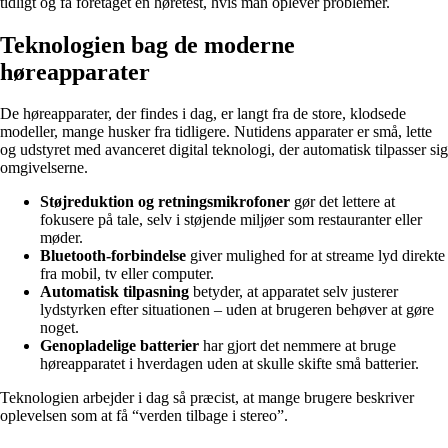
tidligt og få foretaget en høretest, hvis man oplever problemer.
Teknologien bag de moderne
høreapparater
De høreapparater, der findes i dag, er langt fra de store, klodsede
modeller, mange husker fra tidligere. Nutidens apparater er små, lette
og udstyret med avanceret digital teknologi, der automatisk tilpasser sig
omgivelserne.
Støjreduktion og retningsmikrofoner
gør det lettere at
fokusere på tale, selv i støjende miljøer som restauranter eller
møder.
Bluetooth-forbindelse
giver mulighed for at streame lyd direkte
fra mobil, tv eller computer.
Automatisk tilpasning
betyder, at apparatet selv justerer
lydstyrken efter situationen – uden at brugeren behøver at gøre
noget.
Genopladelige batterier
har gjort det nemmere at bruge
høreapparatet i hverdagen uden at skulle skifte små batterier.
Teknologien arbejder i dag så præcist, at mange brugere beskriver
oplevelsen som at få “verden tilbage i stereo”.