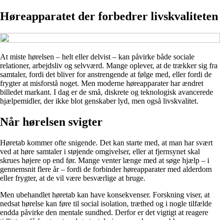
Høreapparatet der forbedrer livskvaliteten
At miste hørelsen – helt eller delvist – kan påvirke både sociale
relationer, arbejdsliv og selvværd. Mange oplever, at de trækker sig fra
samtaler, fordi det bliver for anstrengende at følge med, eller fordi de
frygter at misforstå noget. Men moderne høreapparater har ændret
billedet markant. I dag er de små, diskrete og teknologisk avancerede
hjælpemidler, der ikke blot genskaber lyd, men også livskvalitet.
Når hørelsen svigter
Høretab kommer ofte snigende. Det kan starte med, at man har svært
ved at høre samtaler i støjende omgivelser, eller at fjernsynet skal
skrues højere op end før. Mange venter længe med at søge hjælp – i
gennemsnit flere år – fordi de forbinder høreapparater med alderdom
eller frygter, at de vil være besværlige at bruge.
Men ubehandlet høretab kan have konsekvenser. Forskning viser, at
nedsat hørelse kan føre til social isolation, træthed og i nogle tilfælde
endda påvirke den mentale sundhed. Derfor er det vigtigt at reagere