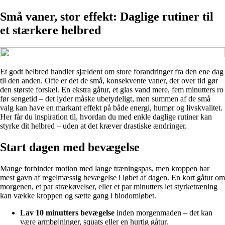
Små vaner, stor effekt: Daglige rutiner til
et stærkere helbred
Et godt helbred handler sjældent om store forandringer fra den ene dag
til den anden. Ofte er det de små, konsekvente vaner, der over tid gør
den største forskel. En ekstra gåtur, et glas vand mere, fem minutters ro
før sengetid – det lyder måske ubetydeligt, men summen af de små
valg kan have en markant effekt på både energi, humør og livskvalitet.
Her får du inspiration til, hvordan du med enkle daglige rutiner kan
styrke dit helbred – uden at det kræver drastiske ændringer.
Start dagen med bevægelse
Mange forbinder motion med lange træningspas, men kroppen har
mest gavn af regelmæssig bevægelse i løbet af dagen. En kort gåtur om
morgenen, et par strækøvelser, eller et par minutters let styrketræning
kan vække kroppen og sætte gang i blodomløbet.
Lav 10 minutters bevægelse
inden morgenmaden – det kan
være armbøjninger, squats eller en hurtig gåtur.