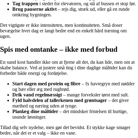
Tag trappen
i stedet for elevatoren, og stå af bussen et stop før.
Brug pauserne aktivt
– rejs dig, stræk ud, eller gå en runde
omkring bygningen.
Det vigtigste er ikke intensiteten, men kontinuiteten. Små doser
bevægelse hver dag er langt bedre end en enkelt hård træning om
ugen.
Spis med omtanke – ikke med forbud
En sund kost handler ikke om at fjerne alt det, du kan lide, men om at
skabe balance. Ved at justere små ting i dine daglige måltider kan du
forbedre både energi og fordøjelse.
Start dagen med protein og fibre
– fx havregryn med nødder
og bær eller æg med rugbrød.
Drik vand regelmæssigt
– mange forveksler tørst med sult.
Fyld halvdelen af tallerkenen med grøntsager
– det giver
mæthed og næring uden at tynge.
Planlæg dine måltider
– det mindsker fristelsen til hurtige,
usunde løsninger.
Tillad dig selv nydelse, men gør det bevidst. Et stykke kage smager
bedre, når det er et valg – ikke en vane.