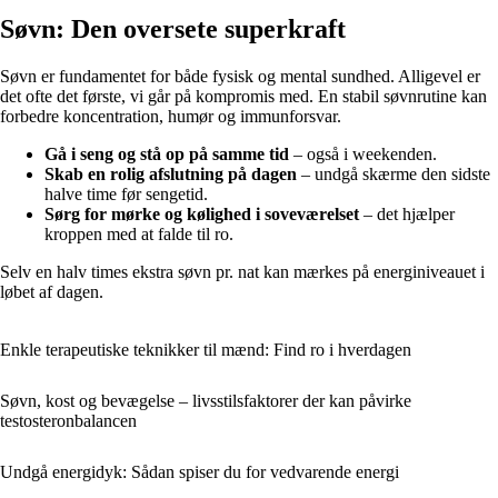
Søvn: Den oversete superkraft
Søvn er fundamentet for både fysisk og mental sundhed. Alligevel er
det ofte det første, vi går på kompromis med. En stabil søvnrutine kan
forbedre koncentration, humør og immunforsvar.
Gå i seng og stå op på samme tid
– også i weekenden.
Skab en rolig afslutning på dagen
– undgå skærme den sidste
halve time før sengetid.
Sørg for mørke og kølighed i soveværelset
– det hjælper
kroppen med at falde til ro.
Selv en halv times ekstra søvn pr. nat kan mærkes på energiniveauet i
løbet af dagen.
Enkle terapeutiske teknikker til mænd: Find ro i hverdagen
Søvn, kost og bevægelse – livsstilsfaktorer der kan påvirke
testosteronbalancen
Undgå energidyk: Sådan spiser du for vedvarende energi